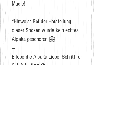
Magie!
---
*Hinweis: Bei der Herstellung
dieser Socken wurde kein echtes
Alpaka geschoren 🤗
---
Erlebe die Alpaka-Liebe, Schritt für
Schritt! 🧦❤️🦙
Details
Grösse: 36-40
Zusammensetzung: Baumwolle,
Polyester, Polyurethane
GRATIS VERSAND
Pflegehinweise: Handwäsche
Für Bestellungen ab CHF 40.-