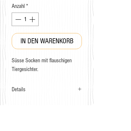
Anzahl
*
IN DEN WARENKORB
Süsse Socken mit flauschigen
Tiergesichter.
Details
Grösse: 36-40
Zusammensetzung:
75% Gekämmte Baumwolle
GRATIS VERSAND
18% Spandex
Für Bestellungen ab CHF 40.-