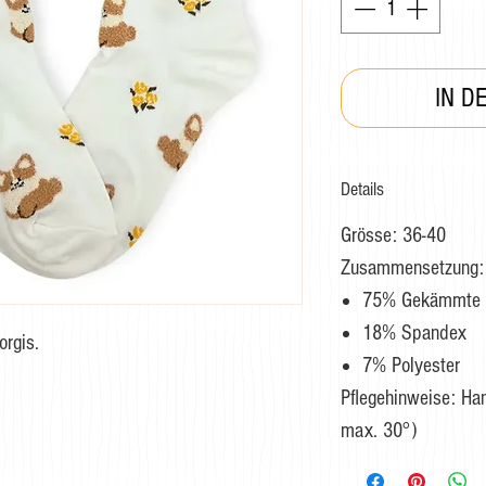
IN D
Details
Grösse: 36-40
Zusammensetzung:
75% Gekämmte 
18% Spandex
orgis.
7% Polyester
Pflegehinweise: H
max. 30°)