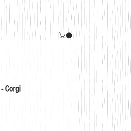
- Corgi
s