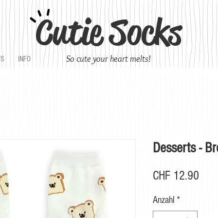
Cutie Socks
So cute your heart melts!
TS
INFO
Desserts - B
Prei
CHF 12.90
Anzahl
*