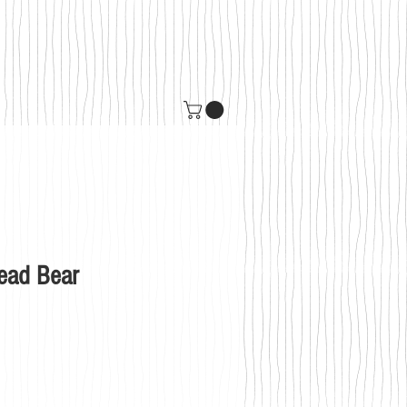
read Bear
s