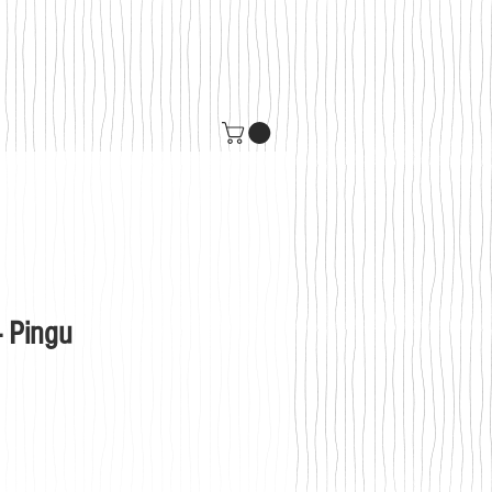
- Pingu
s