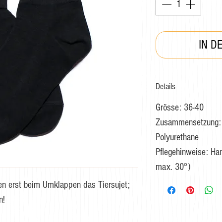
IN D
Details
Grösse: 36-40
Zusammensetzung: 
Polyurethane
Pflegehinweise: H
max. 30°)
en erst beim Umklappen das Tiersujet;
n!