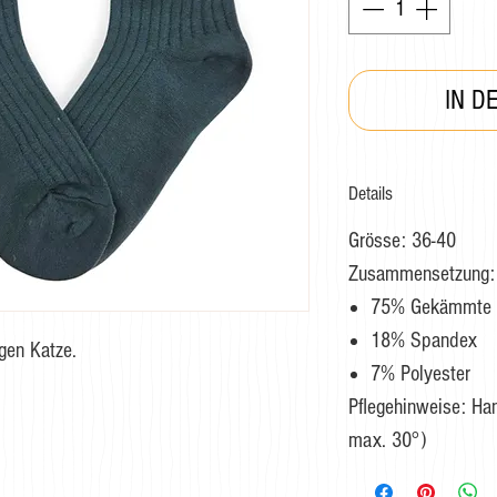
IN D
Details
Grösse: 36-40
Zusammensetzung:
75% Gekämmte 
18% Spandex
gen Katze.
7% Polyester
Pflegehinweise: H
max. 30°)