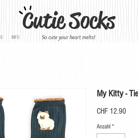
Cutie Socks
So cute your heart melts!
TS
INFO
My Kitty - Ti
Prei
CHF 12.90
Anzahl
*