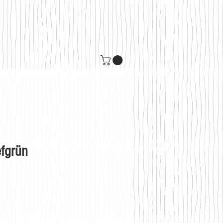
efgrün
s