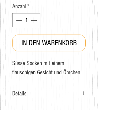
Anzahl
*
IN DEN WARENKORB
Süsse Socken mit einem
flauschigen Gesicht und Öhrchen.
Details
Grösse: 36-40
Zusammensetzung:
75% Gekämmte Baumwolle
GRATIS VERSAND
18% Spandex
Für Bestellungen ab CHF 40.-