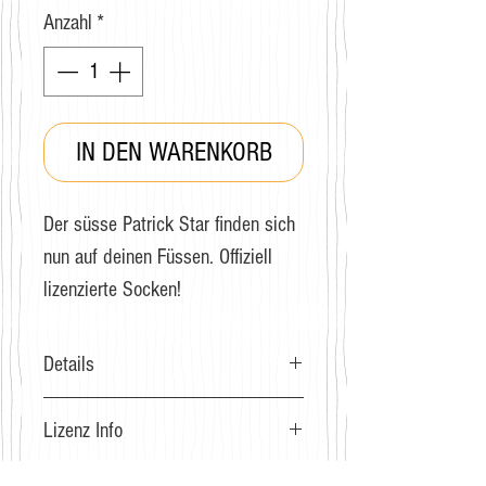
Anzahl
*
IN DEN WARENKORB
Der süsse Patrick Star finden sich
nun auf deinen Füssen. Offiziell
lizenzierte Socken!
Details
Grösse: 36 - 40
Lizenz Info
Zusammensetzung: Gekämmte
Baumwolle, Elastan, Polyester
Lizenziertes Produkt von Viacom