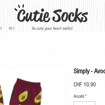
Cutie Socks
So cute your heart melts!
TS
INFO
Simply - Avo
Prei
CHF 10.90
Anzahl
*