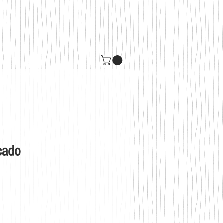
cado
s