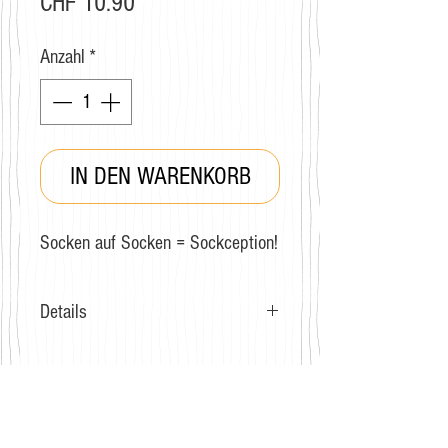
Preis
CHF 10.90
Anzahl
*
IN DEN WARENKORB
Socken auf Socken = Sockception!
Details
Grösse: 36-40
Zusammensetzung: Baumwolle,
Polyester, Polyurethane
GRATIS VERSAND
Pflegehinweise: Handwäsche
Für Bestellungen ab CHF 40.-